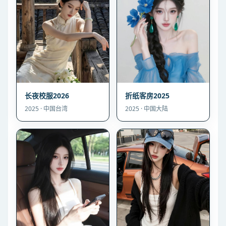
长夜校服2026
折纸客房2025
2025 · 中国台湾
2025 · 中国大陆