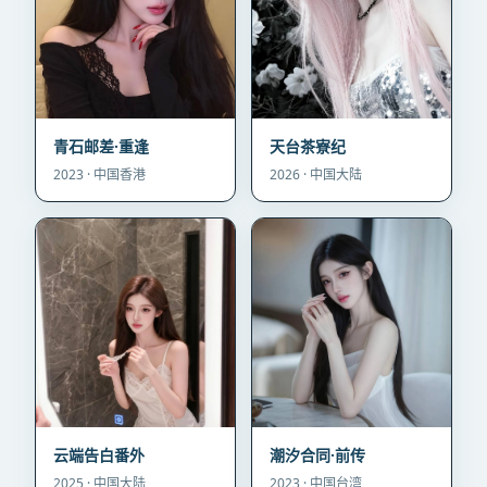
青石邮差·重逢
天台茶寮纪
2023 · 中国香港
2026 · 中国大陆
云端告白番外
潮汐合同·前传
2025 · 中国大陆
2023 · 中国台湾