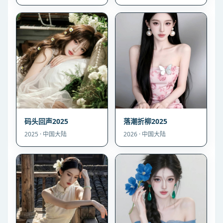
码头回声2025
落潮折柳2025
2025 · 中国大陆
2026 · 中国大陆