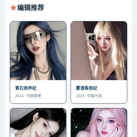
编辑推荐
青石铃声纪
雾港客房纪
2024 · 中国香港
2023 · 中国大陆