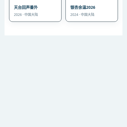
天台回声番外
银杏余温2026
2026 · 中国大陆
2024 · 中国大陆